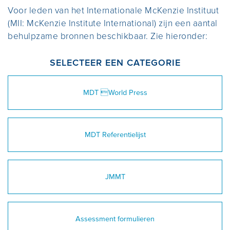
IS DE METHODE VOOR MIJ GESCHIKT?
Voor leden van het Internationale McKenzie Instituut
(MII: McKenzie Institute International) zijn een aantal
MISVATTINGEN
INHOUD VAN DE CURSUSSEN
OVER MCKENZIE INTERNATIONAL
NIEUWS
behulpzame bronnen beschikbaar. Zie hieronder:
VIND EEN THERAPEUT
SELECTEER EEN CATEGORIE
REGISTRATIE
KOSTEN EN ACCREDITATIE
PRIVACY STATEMENT MINL
CONTACT
ZELFBEHANDELING
MDT World Press
ONDERZOEK EN BRONNEN
CURSUSSEN ALGEMENE INFORMATIE
KLACHTENREGELING MINL
BIJKOMENDE CONTACTGEGEVENS
Login McKenzie Internationaal
MDT Referentielijst
INFO VOOR VERWIJZERS
WORDT EEN CREDENTIAL OF
Login Klantportaal MiNL
GEDIPLOMEERD THERAPEUT
WIJZIGEN GEGEVENS ONLINE
JMMT
REGISTER
INFO VOOR GEREGISTREERDEN
Assessment formulieren
INTERNATIONAAL DIPLOMA