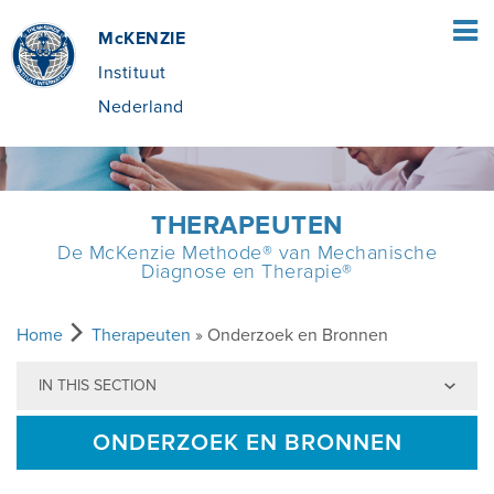
McKENZIE
Instituut
Nederland
HOME
THERAPEUTEN
De McKenzie Methode® van Mechanische
PATIËNTEN
Diagnose en Therapie®
WAT IS DE MCKENZIE METHODE®?
THERAPEUTEN
Home
Therapeuten
» Onderzoek en Bronnen
IN THIS SECTION
WAT HOUDT DE MCKENZIE METHODE®
DE MCKENZIE METHODE
OPLEIDING
IN?
ONDERZOEK EN BRONNEN
VOORDELEN VAN MDT
VIND EEN CURSUS
OVER MCKENZIE NEDERLAND