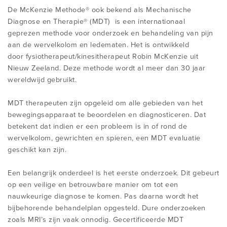
IS DE METHODE VOOR MIJ GESCHIKT?
De McKenzie Methode® ook bekend als Mechanische
Diagnose en Therapie® (MDT) is een internationaal
MISVATTINGEN
INHOUD VAN DE CURSUSSEN
OVER MCKENZIE INTERNATIONAL
NIEUWS
geprezen methode voor onderzoek en behandeling van pijn
VIND EEN THERAPEUT
aan de wervelkolom en ledematen. Het is ontwikkeld
door fysiotherapeut/kinesitherapeut Robin McKenzie uit
REGISTRATIE
KOSTEN EN ACCREDITATIE
PRIVACY STATEMENT MINL
CONTACT
Nieuw Zeeland. Deze methode wordt al meer dan 30 jaar
ZELFBEHANDELING
wereldwijd gebruikt.
ONDERZOEK EN BRONNEN
CURSUSSEN ALGEMENE INFORMATIE
KLACHTENREGELING MINL
BIJKOMENDE CONTACTGEGEVENS
MDT therapeuten zijn opgeleid om alle gebieden van het
bewegingsapparaat te beoordelen en diagnosticeren. Dat
Login McKenzie Internationaal
betekent dat indien er een probleem is in of rond de
INFO VOOR VERWIJZERS
WORDT EEN CREDENTIAL OF
wervelkolom, gewrichten en spieren, een MDT evaluatie
Login Klantportaal MiNL
GEDIPLOMEERD THERAPEUT
geschikt kan zijn.
WIJZIGEN GEGEVENS ONLINE
Een belangrijk onderdeel is het eerste onderzoek. Dit gebeurt
REGISTER
INFO VOOR GEREGISTREERDEN
op een veilige en betrouwbare manier om tot een
nauwkeurige diagnose te komen. Pas daarna wordt het
bijbehorende behandelplan opgesteld. Dure onderzoeken
INTERNATIONAAL DIPLOMA
zoals MRI’s zijn vaak onnodig. Gecertificeerde MDT