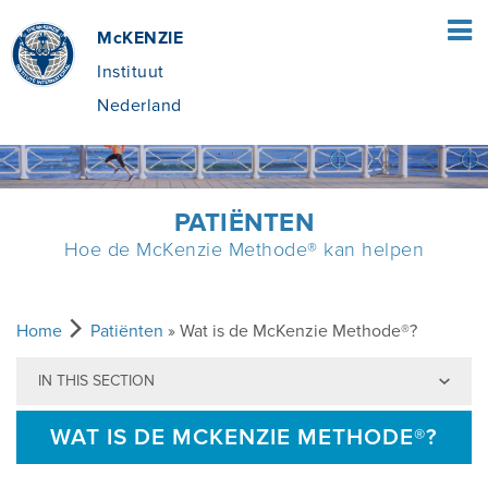
McKENZIE
Instituut
Nederland
HOME
PATIËNTEN
Hoe de McKenzie Methode® kan helpen
PATIËNTEN
WAT IS DE MCKENZIE METHODE®?
THERAPEUTEN
Home
Patiënten
» Wat is de McKenzie Methode®?
IN THIS SECTION
WAT HOUDT DE MCKENZIE METHODE®
DE MCKENZIE METHODE
OPLEIDING
IN?
WAT IS DE MCKENZIE METHODE®?
VOORDELEN VAN MDT
VIND EEN CURSUS
OVER MCKENZIE NEDERLAND