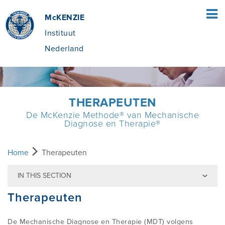
McKENZIE
Instituut
Nederland
HOME
THERAPEUTEN
De McKenzie Methode® van Mechanische
PATIËNTEN
Diagnose en Therapie®
WAT IS DE MCKENZIE METHODE®?
THERAPEUTEN
Home
Therapeuten
IN THIS SECTION
WAT HOUDT DE MCKENZIE METHODE®
DE MCKENZIE METHODE
OPLEIDING
Therapeuten
IN?
VOORDELEN VAN MDT
VIND EEN CURSUS
OVER MCKENZIE NEDERLAND
De Mechanische Diagnose en Therapie (MDT) volgens