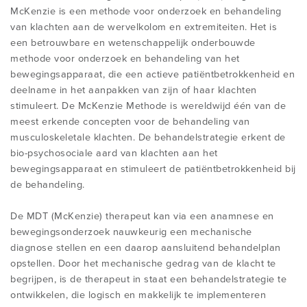
McKenzie is een methode voor onderzoek en behandeling
IS DE METHODE VOOR MIJ GESCHIKT?
van klachten aan de wervelkolom en extremiteiten. Het is
MISVATTINGEN
INHOUD VAN DE CURSUSSEN
OVER MCKENZIE INTERNATIONAL
NIEUWS
een betrouwbare en wetenschappelijk onderbouwde
methode voor onderzoek en behandeling van het
VIND EEN THERAPEUT
bewegingsapparaat, die een actieve patiëntbetrokkenheid en
REGISTRATIE
KOSTEN EN ACCREDITATIE
PRIVACY STATEMENT MINL
CONTACT
deelname in het aanpakken van zijn of haar klachten
stimuleert. De McKenzie Methode is wereldwijd één van de
ZELFBEHANDELING
meest erkende concepten voor de behandeling van
ONDERZOEK EN BRONNEN
CURSUSSEN ALGEMENE INFORMATIE
KLACHTENREGELING MINL
BIJKOMENDE CONTACTGEGEVENS
musculoskeletale klachten. De behandelstrategie erkent de
bio-psychosociale aard van klachten aan het
Login McKenzie Internationaal
bewegingsapparaat en stimuleert de patiëntbetrokkenheid bij
INFO VOOR VERWIJZERS
WORDT EEN CREDENTIAL OF
de behandeling.
Login Klantportaal MiNL
GEDIPLOMEERD THERAPEUT
De MDT (McKenzie) therapeut kan via een anamnese en
WIJZIGEN GEGEVENS ONLINE
bewegingsonderzoek nauwkeurig een mechanische
diagnose stellen en een daarop aansluitend behandelplan
REGISTER
INFO VOOR GEREGISTREERDEN
opstellen. Door het mechanische gedrag van de klacht te
begrijpen, is de therapeut in staat een behandelstrategie te
ontwikkelen, die logisch en makkelijk te implementeren
INTERNATIONAAL DIPLOMA