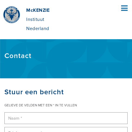
McKENZIE
Instituut
Nederland
HOME
Contact
PATIËNTEN
WAT IS DE MCKENZIE METHODE®?
THERAPEUTEN
Stuur een bericht
GELIEVE DE VELDEN MET EEN * IN TE VULLEN
WAT HOUDT DE MCKENZIE METHODE®
DE MCKENZIE METHODE
OPLEIDING
IN?
VOORDELEN VAN MDT
VIND EEN CURSUS
OVER MCKENZIE NEDERLAND